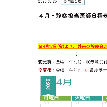
2026.03.25
診察担当医
４月‐診察担当医師日程
※4月17日(金)より、外来の診療
↓
変更前
：金曜 午前12：00最終受
変更後
：金曜 午前
11：00
最終受