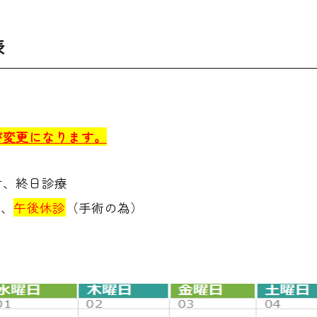
表
日が変更になります。
付、終日診療
付、
午後休診
（手術の為）